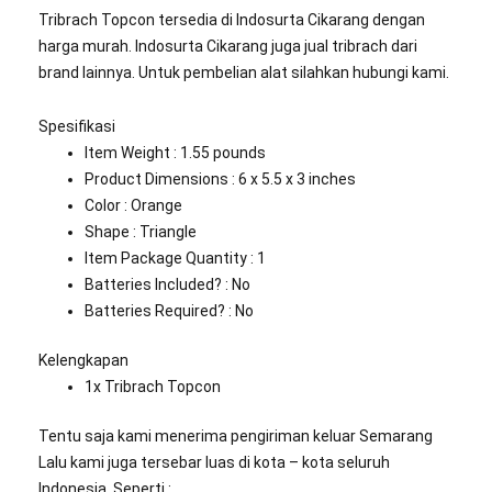
Tribrach Topcon tersedia di Indosurta Cikarang dengan
harga murah. Indosurta Cikarang juga jual tribrach dari
brand lainnya. Untuk pembelian alat silahkan hubungi kami.
Spesifikasi
Item Weight : ‎1.55 pounds
Product Dimensions‎ : 6 x 5.5 x 3 inches
Color‎ : Orange
Shape‎ : Triangle
Item Package Quantity‎ : 1
Batteries Included?‎ : No
Batteries Required? : No
Kelengkapan
1x Tribrach Topcon
Tentu saja kami menerima pengiriman keluar Semarang
Lalu kami juga tersebar luas di kota – kota seluruh
Indonesia, Seperti :